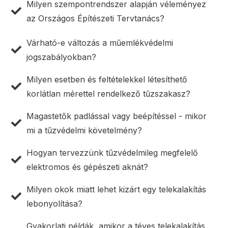
Milyen szempontrendszer alapján véleményez
az Országos Építészeti Tervtanács?
Várható-e változás a műemlékvédelmi
jogszabályokban?
Milyen esetben és feltételekkel létesíthető
korlátlan mérettel rendelkező tűzszakasz?
Magastetők padlással vagy beépítéssel - mikor
mi a tűzvédelmi követelmény?
Hogyan tervezzünk tűzvédelmileg megfelelő
elektromos és gépészeti aknát?
Milyen okok miatt lehet kizárt egy telekalakítás
lebonyolítása?
Gyakorlati példák, amikor a téves telekalakítás,