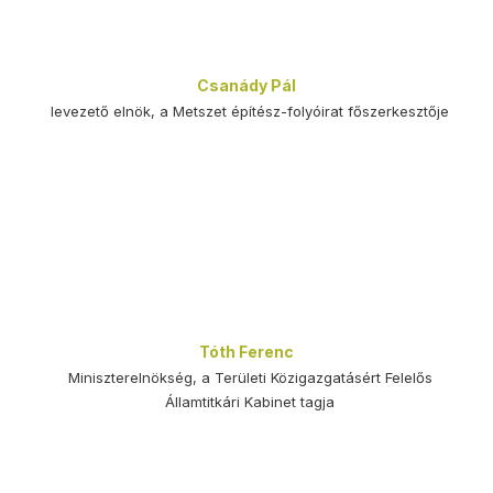
Csanády Pál
levezető elnök, a Metszet építész-folyóirat főszerkesztője
Tóth Ferenc
Miniszterelnökség, a Területi Közigazgatásért Felelős
Államtitkári Kabinet tagja