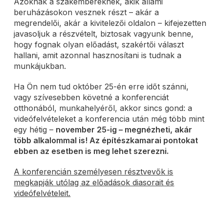
Azoknak a szakembereknek, akik állami
beruházásokon vesznek részt – akár a
megrendelői, akár a kivitelezői oldalon – kifejezetten
javasoljuk a részvételt, biztosak vagyunk benne,
hogy fognak olyan előadást, szakértői választ
hallani, amit azonnal hasznosítani is tudnak a
munkájukban.
Ha Ön nem tud október 25-én erre időt szánni,
vagy szívesebben követné a konferenciát
otthonából, munkahelyéről, akkor sincs gond: a
videófelvételeket a konferencia után még több mint
egy hétig –
november 25-ig – megnézheti, akár
több alkalommal is! Az építészkamarai pontokat
ebben az esetben is meg lehet szerezni.
A konferencián személyesen résztvevők is
megkapják utólag az előadások diasorait és
videófelvételeit.