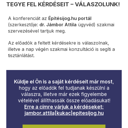
TEGYE FEL KÉRDÉSEIT – VÁLASZOLUNK!
A konferenciát az
Építésijog.hu portál
(szerkesztője:
dr. Jámbor Attila
ügyvéd) szakmai
szervezésével tartjuk meg.
Az előadók a feltett kérdésekre is válaszolnak,
illetve a nap végén szakmai konzultáció is segíti a
tisztánlátást.
Küldje el Ön is a saját kérdéseit már most
,
hogy az előadók fel tudjanak készülni a
válaszra, illetve már ezek figyelembe
vételével állíthassák össze előadásukat!
Erre a címre várjuk a kérdéseket:
jambor.attila[kukac]epitesijog.hu